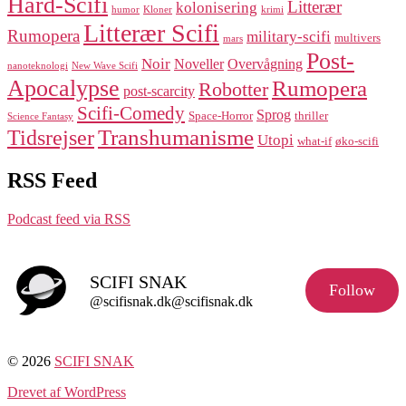
Hard-Scifi
Litterær
kolonisering
humor
Kloner
krimi
Litterær Scifi
Rumopera
military-scifi
multivers
mars
Post-
Noir
Noveller
Overvågning
nanoteknologi
New Wave Scifi
Apocalypse
Rumopera
Robotter
post-scarcity
Scifi-Comedy
Sprog
Space-Horror
thriller
Science Fantasy
Transhumanisme
Tidsrejser
Utopi
what-if
øko-scifi
RSS Feed
Podcast feed via RSS
SCIFI SNAK
Follow
@scifisnak.dk@scifisnak.dk
© 2026
SCIFI SNAK
Drevet af WordPress