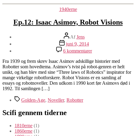
Kategorier
1940erne
Ep.12: Isaac Asimov, Robot Visions
Indlægsforfatter
Af
Jens
Indlægsdato
juni 9, 2014
til
6 kommentarer
Ep.12:
Isaac
Fra 1939 og frem skrev Isaac Asimov adskillige historier med
Asimov,
Robotter som hovedtema. Asimov’s tvist på robot-genren er helt
Robot
unikt, og han blev med sine “Three laws of Robotics” inspirator for
Visions
mange virkelige robotforskere. Robot Visions er en samling af
essays og robotnoveller. Den udkom i 1990 kort før Asimovs død i
1992. Til samlingen […]
Tags
Golden-Age
,
Noveller
,
Robotter
Scifi gennem tiderne
1810erne
(1)
1860erne
(1)