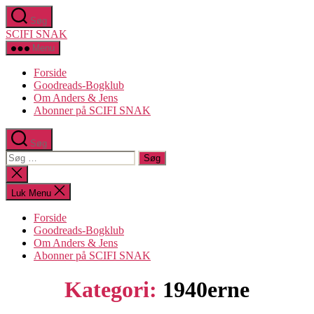
Spring
Søg
til
SCIFI SNAK
indholdet
Menu
Forside
Goodreads-Bogklub
Om Anders & Jens
Abonner på SCIFI SNAK
Søg
Søg
efter:
Luk
søgning
Luk Menu
Forside
Goodreads-Bogklub
Om Anders & Jens
Abonner på SCIFI SNAK
Kategori:
1940erne