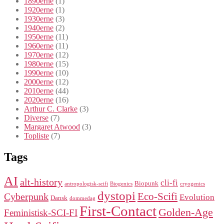
1890erne
(1)
1920erne
(1)
1930erne
(3)
1940erne
(2)
1950erne
(11)
1960erne
(11)
1970erne
(12)
1980erne
(15)
1990erne
(10)
2000erne
(12)
2010erne
(44)
2020erne
(16)
Arthur C. Clarke
(3)
Diverse
(7)
Margaret Atwood
(3)
Topliste
(7)
Tags
AI
alt-history
cli-fi
Biopunk
antropologisk-scifi
Biogenics
cryogenics
dystopi
Eco-Scifi
Cyberpunk
Evolution
Dansk
dommedag
First-Contact
Golden-Age
Feministisk-SCI-FI