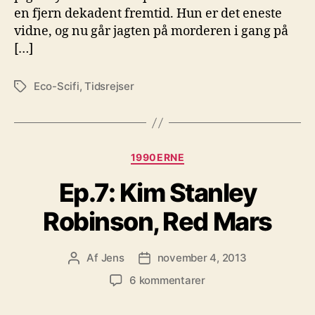
en fjern dekadent fremtid. Hun er det eneste
vidne, og nu går jagten på morderen i gang på
[…]
Eco-Scifi
,
Tidsrejser
Tags
Kategorier
1990ERNE
Ep.7: Kim Stanley
Robinson, Red Mars
Af
Jens
november 4, 2013
Indlægsforfatter
Indlægsdato
til
6 kommentarer
Ep.7:
Kim