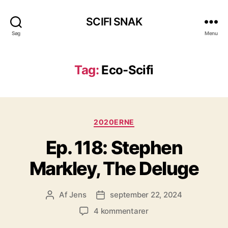
SCIFI SNAK
Søg
Menu
Tag:
Eco-Scifi
Kategorier
2020ERNE
Ep. 118: Stephen
Markley, The Deluge
Af
Jens
september 22, 2024
Indlægsforfatter
Indlægsdato
til
4 kommentarer
Ep.