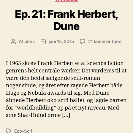
Ep. 21: Frank Herbert,
Dune
til
Af
Jens
juni 15, 2015
21 kommentarer
Indlægsforfatter
Indlægsdato
Ep.
21:
Fran
I 1965 skrev Frank Herbert et af science fiction
Herbe
genrens helt centrale værker. Det vurderes til at
Dune
være den bedst sælgende scifi-roman
nogensinde, og året efter ragede Herbert både
Hugo og Nebula awards til sig. Med Dune
åbnede Herbert øko-scifi ballet, og lagde barren
for “worldbuilding” op på et nyt niveau. Med
sine Shai-Hulud orme […]
Eco-Scifi
Tags