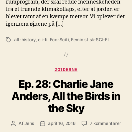
rumprogram, der skal redde menneskeheden
fra et truende klimakollaps, efter at jorden er
blevet ramt af en kæmpe meteor. Vi oplever det
igennem øjnene på […]
alt-history
,
cli-fi
,
Eco-Scifi
,
Feministisk-SCI-FI
Tags
Kategorier
2010ERNE
Ep. 28: Charlie Jane
Anders, All the Birds in
the Sky
til
Af
Jens
april 16, 2016
7 kommentarer
Indlægsforfatter
Indlægsdato
Ep.