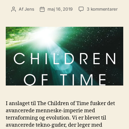
til
Af
Jens
maj 16, 2019
3 kommentarer
Indlægsforfatter
Indlægsdato
Ep.
62:
Adria
Tchai
Child
of
Time
I anslaget til The Children of Time fusker det
avancerede menneske-imperie med
terraforming og evolution. Vi er blevet til
avancerede tekno-guder, der leger med