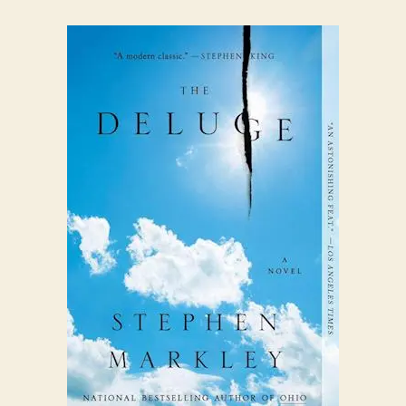
118:
Stephen
Markley,
The
Deluge