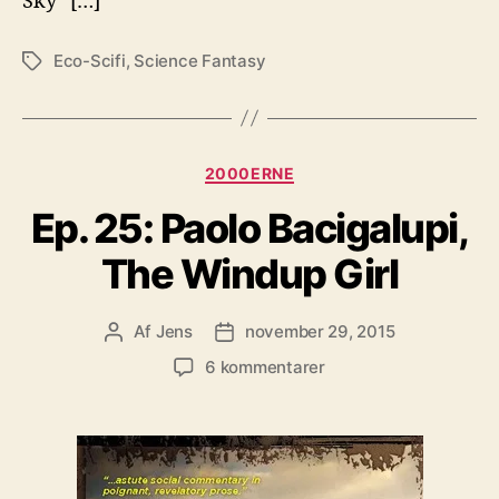
Sky” […]
Eco-Scifi
,
Science Fantasy
Tags
Kategorier
2000ERNE
Ep. 25: Paolo Bacigalupi,
The Windup Girl
Af
Jens
november 29, 2015
Indlægsforfatter
Indlægsdato
til
6 kommentarer
Ep.
25:
Paolo
Bacigalupi,
The