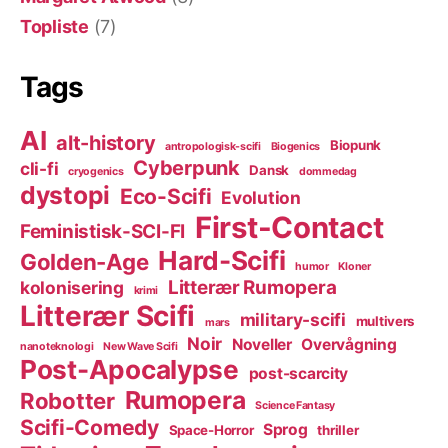
Topliste
(7)
Tags
AI
alt-history
Biopunk
antropologisk-scifi
Biogenics
Cyberpunk
cli-fi
Dansk
cryogenics
dommedag
dystopi
Eco-Scifi
Evolution
First-Contact
Feministisk-SCI-FI
Hard-Scifi
Golden-Age
humor
Kloner
Litterær Rumopera
kolonisering
krimi
Litterær Scifi
military-scifi
multivers
mars
Noir
Noveller
Overvågning
nanoteknologi
New Wave Scifi
Post-Apocalypse
post-scarcity
Rumopera
Robotter
Science Fantasy
Scifi-Comedy
Sprog
Space-Horror
thriller