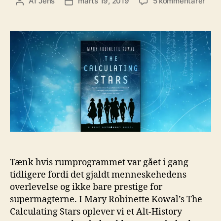
til
Af
Jens
marts 19, 2019
5 kommentarer
Indlægsforfatter
Indlægsdato
Ep.
60:
Mar
Robi
Kowa
The
Calc
Star
Tænk hvis rumprogrammet var gået i gang
tidligere fordi det gjaldt menneskehedens
overlevelse og ikke bare prestige for
supermagterne. I Mary Robinette Kowal’s The
Calculating Stars oplever vi et Alt-History