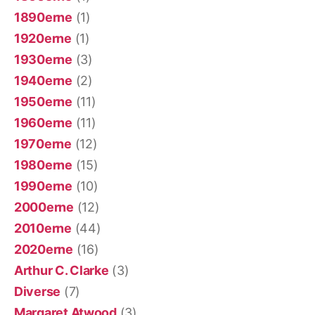
1890erne
(1)
1920erne
(1)
1930erne
(3)
1940erne
(2)
1950erne
(11)
1960erne
(11)
1970erne
(12)
1980erne
(15)
1990erne
(10)
2000erne
(12)
2010erne
(44)
2020erne
(16)
Arthur C. Clarke
(3)
Diverse
(7)
Margaret Atwood
(3)