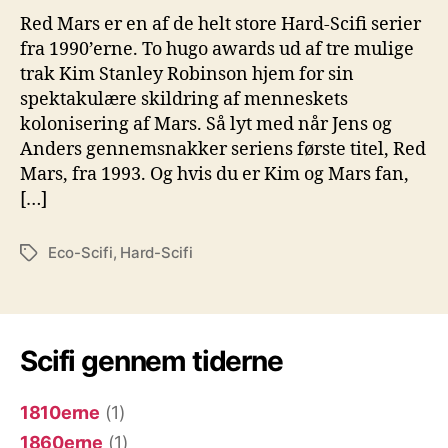
Stanley
Red Mars er en af de helt store Hard-Scifi serier
Robinson,
fra 1990’erne. To hugo awards ud af tre mulige
Red
trak Kim Stanley Robinson hjem for sin
Mars
spektakulære skildring af menneskets
kolonisering af Mars. Så lyt med når Jens og
Anders gennemsnakker seriens første titel, Red
Mars, fra 1993. Og hvis du er Kim og Mars fan,
[…]
Eco-Scifi
,
Hard-Scifi
Tags
Scifi gennem tiderne
1810erne
(1)
1860erne
(1)