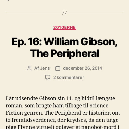
Kategorier
2010ERNE
Ep. 16: William Gibson,
The Peripheral
Af
Jens
december 26, 2014
Indlægsforfatter
Indlægsdato
til
2 kommentarer
Ep.
16:
William
I år udsendte Gibson sin 11. og hidtil længste
Gibson,
roman, som bragte ham tilbage til Science
The
Fiction genren. The Peripheral er historien om
Peripheral
to fremtidsverdener, der krydses, da den unge
pige Flynne virtuelt oplever et nanobot-mord i