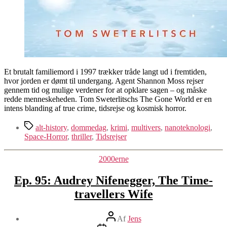
Et brutalt familiemord i 1997 trækker tråde langt ud i fremtiden,
hvor jorden er dømt til undergang. Agent Shannon Moss rejser
gennem tid og mulige verdener for at opklare sagen – og måske
redde menneskeheden. Tom Sweterlitschs The Gone World er en
intens blanding af true crime, tidsrejse og kosmisk horror.
Tags
alt-history
,
dommedag
,
krimi
,
multivers
,
nanoteknologi
,
Space-Horror
,
thriller
,
Tidsrejser
Kategorier
2000erne
Ep. 95: Audrey Nifenegger, The Time-
travellers Wife
Indlægsforfatter
Af
Jens