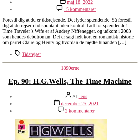
Indlægsdato
maj 18, 2022
til
15 kommentarer
Ep.
95:
Forestil dig at du er tidsrejsende. Det lyder spændende. Så forestil
Audrey
dig at du rejser i tid spontant uden kontrol. Lidt for spændende!
Nifenegger,
Time Traveler’s Wife er af Audrey Niffenegger, og udkom i 2003
The
som hendes debutroman. Det er sagt helt kort en romantisk historie
Time-
om parret Claire og Henry og hvordan de mødte hinanden […]
travellers
Wife
Tags
Tidsrejser
Kategorier
1890erne
Ep. 90: H.G.Wells, The Time Machine
Indlægsforfatter
Af
Jens
Indlægsdato
december 25, 2021
til
2 kommentarer
Ep.
90:
H.G.Wells,
The
Time