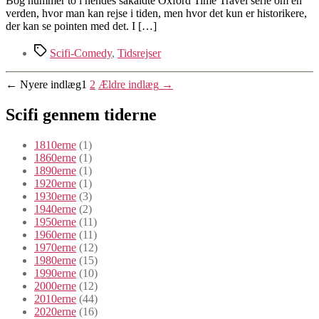
Bog nummer to i hendes såkaldte Oxford Time Travel serie om en
To
verden, hvor man kan rejse i tiden, men hvor det kun er historikere,
Say
der kan se pointen med det. I […]
Nothing
of
Tags
Scifi-Comedy
,
Tidsrejser
the
Dog
Indlægsinddeling
←
Nyere
indlæg
1
2
Ældre
indlæg
→
Scifi gennem tiderne
1810erne
(1)
1860erne
(1)
1890erne
(1)
1920erne
(1)
1930erne
(3)
1940erne
(2)
1950erne
(11)
1960erne
(11)
1970erne
(12)
1980erne
(15)
1990erne
(10)
2000erne
(12)
2010erne
(44)
2020erne
(16)