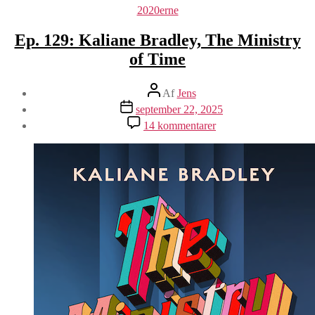
Kategorier
2020erne
Ep. 129: Kaliane Bradley, The Ministry
of Time
Indlægsforfatter
Af
Jens
Indlægsdato
september 22, 2025
til
14 kommentarer
Ep.
129:
Kaliane
Bradley,
The
Ministry
of
Time