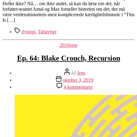
Heller ikke? Nå… om ikke andet, så kan du læse om det, når
forfatter-teamet Amal og Max fortæller historien om det, der må
være verdenshistoriens mest komplicerede kærlighedshistorie i “This
Is […]
Tags
dystopi
,
Tidsrejser
Kategorier
2010erne
Ep. 64: Blake Crouch, Recursion
Indlægsforfatter
Af
Jens
Indlægsdato
oktober 3, 2019
til
4 kommentarer
Ep.
64:
Blake
Crouch,
Recursion