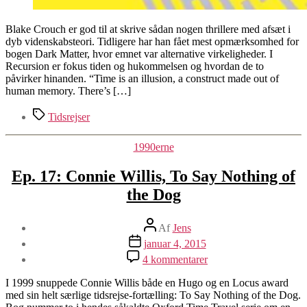
Blake Crouch er god til at skrive sådan nogen thrillere med afsæt i
dyb videnskabsteori. Tidligere har han fået mest opmærksomhed for
bogen Dark Matter, hvor emnet var alternative virkeligheder. I
Recursion er fokus tiden og hukommelsen og hvordan de to
påvirker hinanden. “Time is an illusion, a construct made out of
human memory. There’s […]
Tags
Tidsrejser
Kategorier
1990erne
Ep. 17: Connie Willis, To Say Nothing of
the Dog
Indlægsforfatter
Af
Jens
Indlægsdato
januar 4, 2015
til
4 kommentarer
Ep.
17:
I 1999 snuppede Connie Willis både en Hugo og en Locus award
Connie
med sin helt særlige tidsrejse-fortælling: To Say Nothing of the Dog.
Willis,