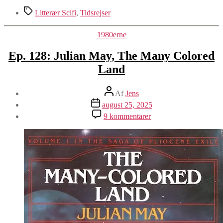
Tags
Litterær Scifi
,
Tidsrejser
Kategorier
1980erne
Ep. 128: Julian May, The Many Colored
Land
Indlægsforfatter
Af
Jens
Indlægsdato
august 25, 2025
til
9 kommentarer
Ep.
128:
Julian
May,
The
Many
Colored
Land