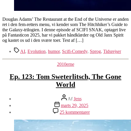
Douglas Adams’ The Restaurant at the End of the Universe er anden
ret i den fem-retters menu, vi kender som The Hitchhiker’s Guide to
the Galaxy-trilogien. I denne episode af SCIFI SNAK, optaget live
på Fantasticon 2025, har vi pakket håndklæder og Old Janx Spirit
og kastet os ud i den svære toer. Test af […]
Tags
AI
,
Evolution
,
humor
,
Scifi-Comedy
,
Sprog
,
Tidsrejser
Kategorier
2010erne
Ep. 123: Tom Sweterlitsch, The Gone
World
Indlægsforfatter
Af
Jens
Indlægsdato
marts 29, 2025
til
25 kommentarer
Ep.
123:
Tom