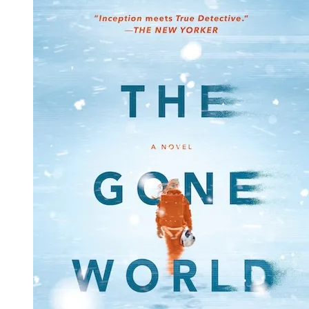
Sweterlitsch,
The
Gone
World