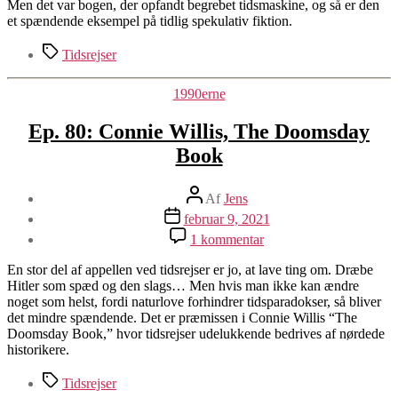
Men det var bogen, der opfandt begrebet tidsmaskine, og så er den
et spændende eksempel på tidlig spekulativ fiktion.
Tags
Tidsrejser
Kategorier
1990erne
Ep. 80: Connie Willis, The Doomsday
Book
Indlægsforfatter
Af
Jens
Indlægsdato
februar 9, 2021
til
1 kommentar
Ep.
80:
En stor del af appellen ved tidsrejser er jo, at lave ting om. Dræbe
Connie
Hitler som spæd og den slags… Men hvis man ikke kan ændre
Willis,
noget som helst, fordi naturlove forhindrer tidsparadokser, så bliver
The
det mindre spændende. Det er præmissen i Connie Willis “The
Doomsday
Doomsday Book,” hvor tidsrejser udelukkende bedrives af nørdede
Book
historikere.
Tags
Tidsrejser