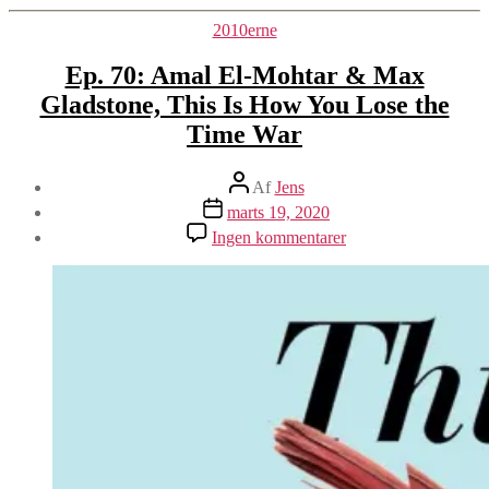
Kategorier
2010erne
Ep. 70: Amal El-Mohtar & Max
Gladstone, This Is How You Lose the
Time War
Indlægsforfatter
Af
Jens
Indlægsdato
marts 19, 2020
til
Ingen kommentarer
Ep.
70:
Amal
El-
Mohtar
&
Max
Gladstone,
This
Is
How
You
Lose