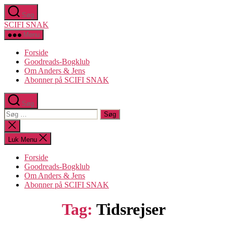
Spring
Søg
til
SCIFI SNAK
indholdet
Menu
Forside
Goodreads-Bogklub
Om Anders & Jens
Abonner på SCIFI SNAK
Søg
Søg
efter:
Luk
søgning
Luk Menu
Forside
Goodreads-Bogklub
Om Anders & Jens
Abonner på SCIFI SNAK
Tag:
Tidsrejser