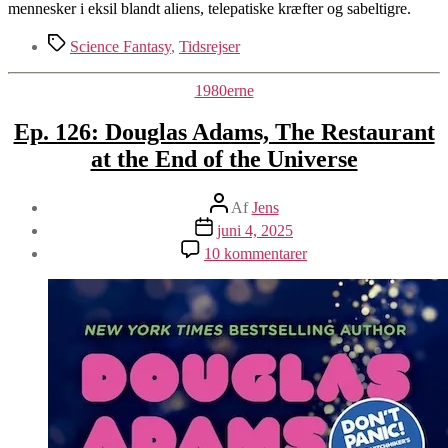
mennesker i eksil blandt aliens, telepatiske kræfter og sabeltigre.
Tags
Science Fantasy
,
Tidsrejser
Kategorier
1980erne
Ep. 126: Douglas Adams, The Restaurant
at the End of the Universe
Indlægsforfatter
Af
Jens
Indlægsdato
juni 4, 2025
til
10 kommentarer
Ep.
126:
Douglas
Adams,
The
Restaurant
at
the
End
of
the