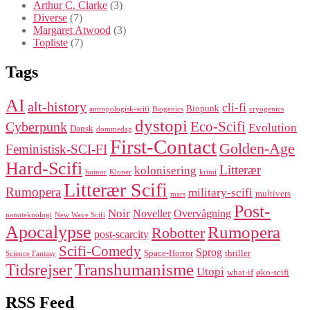
Arthur C. Clarke
(3)
Diverse
(7)
Margaret Atwood
(3)
Topliste
(7)
Tags
AI
alt-history
cli-fi
Biopunk
antropologisk-scifi
Biogenics
cryogenics
dystopi
Eco-Scifi
Cyberpunk
Evolution
Dansk
dommedag
First-Contact
Golden-Age
Feministisk-SCI-FI
Hard-Scifi
Litterær
kolonisering
humor
Kloner
krimi
Litterær Scifi
Rumopera
military-scifi
multivers
mars
Post-
Noir
Noveller
Overvågning
nanoteknologi
New Wave Scifi
Apocalypse
Rumopera
Robotter
post-scarcity
Scifi-Comedy
Sprog
Space-Horror
thriller
Science Fantasy
Transhumanisme
Tidsrejser
Utopi
what-if
øko-scifi
RSS Feed