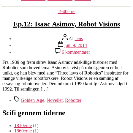
Kategorier
1940erne
Ep.12: Isaac Asimov, Robot Visions
Indlægsforfatter
Af
Jens
Indlægsdato
juni 9, 2014
til
6 kommentarer
Ep.12:
Isaac
Fra 1939 og frem skrev Isaac Asimov adskillige historier med
Asimov,
Robotter som hovedtema. Asimov’s tvist på robot-genren er helt
Robot
unikt, og han blev med sine “Three laws of Robotics” inspirator for
Visions
mange virkelige robotforskere. Robot Visions er en samling af
essays og robotnoveller. Den udkom i 1990 kort før Asimovs død i
1992. Til samlingen […]
Tags
Golden-Age
,
Noveller
,
Robotter
Scifi gennem tiderne
1810erne
(1)
1860erne
(1)