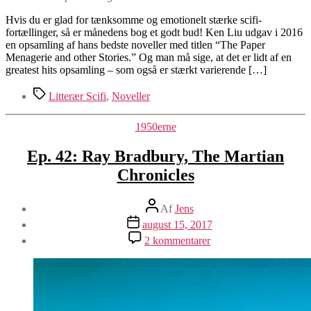
Hvis du er glad for tænksomme og emotionelt stærke scifi-
fortællinger, så er månedens bog et godt bud! Ken Liu udgav i 2016
en opsamling af hans bedste noveller med titlen “The Paper
Menagerie and other Stories.” Og man må sige, at det er lidt af en
greatest hits opsamling – som også er stærkt varierende […]
Tags
Litterær Scifi
,
Noveller
Kategorier
1950erne
Ep. 42: Ray Bradbury, The Martian
Chronicles
Indlægsforfatter
Af
Jens
Indlægsdato
august 15, 2017
til
2 kommentarer
Ep.
42:
Ray
Bradbury,
The