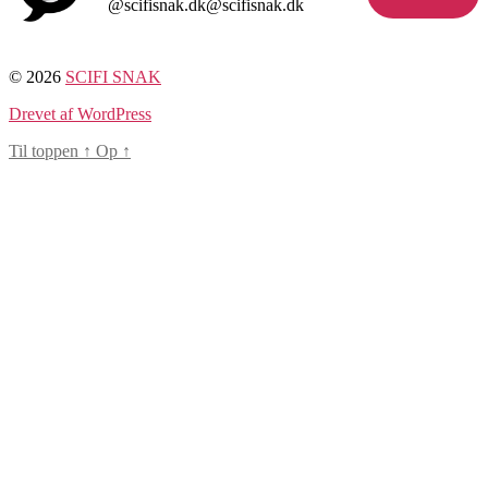
@scifisnak.dk@scifisnak.dk
© 2026
SCIFI SNAK
Drevet af WordPress
Til toppen
↑
Op
↑