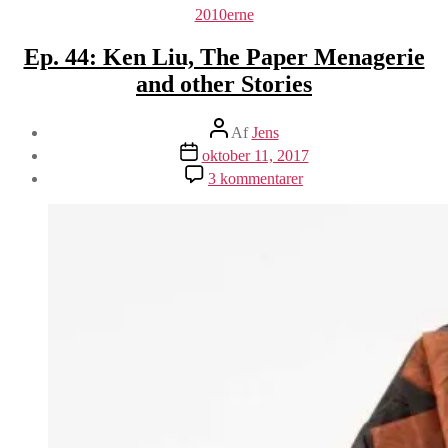
Kategorier
2010erne
Ep. 44: Ken Liu, The Paper Menagerie
and other Stories
Indlægsforfatter
Af
Jens
Indlægsdato
oktober 11, 2017
til
3 kommentarer
Ep.
44:
Ken
Liu,
The
Paper
Menagerie
and
other
Stories