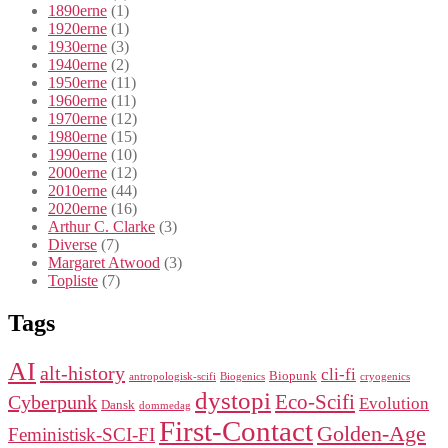
1890erne
(1)
1920erne
(1)
1930erne
(3)
1940erne
(2)
1950erne
(11)
1960erne
(11)
1970erne
(12)
1980erne
(15)
1990erne
(10)
2000erne
(12)
2010erne
(44)
2020erne
(16)
Arthur C. Clarke
(3)
Diverse
(7)
Margaret Atwood
(3)
Topliste
(7)
Tags
AI
alt-history
cli-fi
Biopunk
antropologisk-scifi
Biogenics
cryogenics
dystopi
Eco-Scifi
Cyberpunk
Evolution
Dansk
dommedag
First-Contact
Golden-Age
Feministisk-SCI-FI