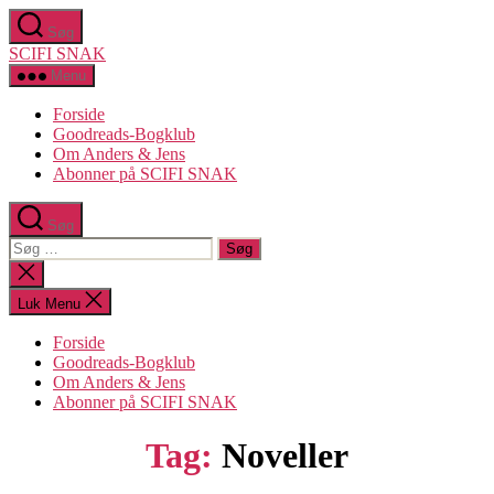
Spring
Søg
til
SCIFI SNAK
indholdet
Menu
Forside
Goodreads-Bogklub
Om Anders & Jens
Abonner på SCIFI SNAK
Søg
Søg
efter:
Luk
søgning
Luk Menu
Forside
Goodreads-Bogklub
Om Anders & Jens
Abonner på SCIFI SNAK
Tag:
Noveller