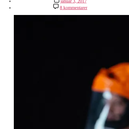
januar 3, 2017
til
8 kommentarer
Ep.
36:
Arrival
/
Story
of
Your
Life