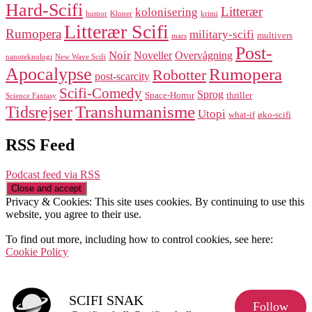
Hard-Scifi
Litterær
kolonisering
humor
Kloner
krimi
Litterær Scifi
Rumopera
military-scifi
multivers
mars
Post-
Noir
Noveller
Overvågning
nanoteknologi
New Wave Scifi
Apocalypse
Rumopera
Robotter
post-scarcity
Scifi-Comedy
Sprog
Space-Horror
thriller
Science Fantasy
Transhumanisme
Tidsrejser
Utopi
what-if
øko-scifi
RSS Feed
Podcast feed via RSS
Privacy & Cookies: This site uses cookies. By continuing to use this
website, you agree to their use.
To find out more, including how to control cookies, see here:
Cookie Policy
SCIFI SNAK
Follow