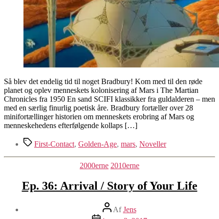
Så blev det endelig tid til noget Bradbury! Kom med til den røde
planet og oplev menneskets kolonisering af Mars i The Martian
Chronicles fra 1950 En sand SCIFI klassikker fra guldalderen – men
med en særlig finurlig poetisk åre. Bradbury fortæller over 28
minifortællinger historien om menneskets erobring af Mars og
menneskehedens efterfølgende kollaps […]
Tags
First-Contact
,
Golden-Age
,
mars
,
Noveller
Kategorier
2000erne
2010erne
Ep. 36: Arrival / Story of Your Life
Indlægsforfatter
Af
Jens
Indlægsdato