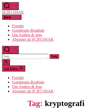
Spring
Søg
til
SCIFI SNAK
indholdet
Menu
Forside
Goodreads-Bogklub
Om Anders & Jens
Abonner på SCIFI SNAK
Søg
Søg
efter:
Luk
søgning
Luk Menu
Forside
Goodreads-Bogklub
Om Anders & Jens
Abonner på SCIFI SNAK
Tag:
kryptografi