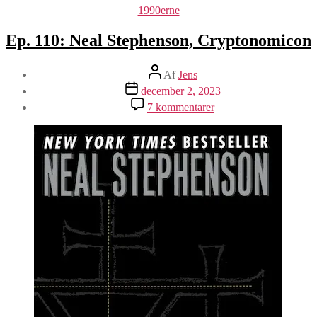
Kategorier
1990erne
Ep. 110: Neal Stephenson, Cryptonomicon
Indlægsforfatter
Af
Jens
Indlægsdato
december 2, 2023
til
7 kommentarer
Ep.
110:
Neal
Stephenson,
Cryptonomicon