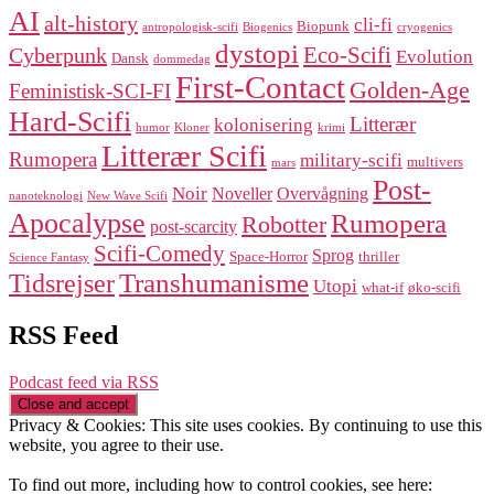
AI
alt-history
cli-fi
Biopunk
antropologisk-scifi
Biogenics
cryogenics
dystopi
Eco-Scifi
Cyberpunk
Evolution
Dansk
dommedag
First-Contact
Golden-Age
Feministisk-SCI-FI
Hard-Scifi
Litterær
kolonisering
humor
Kloner
krimi
Litterær Scifi
Rumopera
military-scifi
multivers
mars
Post-
Noir
Noveller
Overvågning
nanoteknologi
New Wave Scifi
Apocalypse
Rumopera
Robotter
post-scarcity
Scifi-Comedy
Sprog
Space-Horror
thriller
Science Fantasy
Transhumanisme
Tidsrejser
Utopi
what-if
øko-scifi
RSS Feed
Podcast feed via RSS
Privacy & Cookies: This site uses cookies. By continuing to use this
website, you agree to their use.
To find out more, including how to control cookies, see here: