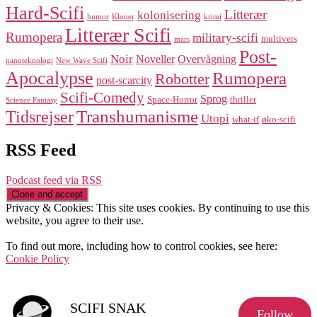
Hard-Scifi
Litterær
kolonisering
humor
Kloner
krimi
Litterær Scifi
Rumopera
military-scifi
multivers
mars
Post-
Noir
Noveller
Overvågning
nanoteknologi
New Wave Scifi
Apocalypse
Rumopera
Robotter
post-scarcity
Scifi-Comedy
Sprog
Space-Horror
thriller
Science Fantasy
Transhumanisme
Tidsrejser
Utopi
what-if
øko-scifi
RSS Feed
Podcast feed via RSS
Privacy & Cookies: This site uses cookies. By continuing to use this
website, you agree to their use.
To find out more, including how to control cookies, see here:
Cookie Policy
SCIFI SNAK
Follow