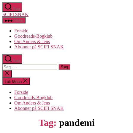
Spring
Søg
til
SCIFI SNAK
indholdet
Menu
Forside
Goodreads-Bogklub
Om Anders & Jens
Abonner på SCIFI SNAK
Søg
Søg
efter:
Luk
søgning
Luk Menu
Forside
Goodreads-Bogklub
Om Anders & Jens
Abonner på SCIFI SNAK
Tag:
pandemi