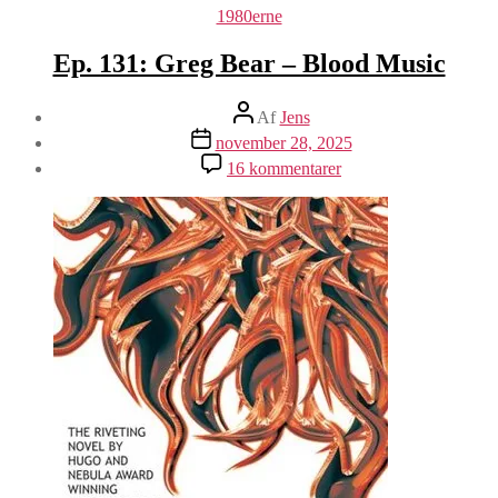
Kategorier
1980erne
Ep. 131: Greg Bear – Blood Music
Indlægsforfatter
Af
Jens
Indlægsdato
november 28, 2025
til
16 kommentarer
Ep.
131:
Greg
Bear
–
Blood
Music