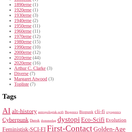
1890erne
(1)
1920erne
(1)
1930erne
(3)
1940erne
(2)
1950erne
(11)
1960erne
(11)
1970erne
(12)
1980erne
(15)
1990erne
(10)
2000erne
(12)
2010erne
(44)
2020erne
(16)
Arthur C. Clarke
(3)
Diverse
(7)
Margaret Atwood
(3)
Topliste
(7)
Tags
AI
alt-history
cli-fi
Biopunk
antropologisk-scifi
Biogenics
cryogenics
dystopi
Eco-Scifi
Cyberpunk
Evolution
Dansk
dommedag
First-Contact
Golden-Age
Feministisk-SCI-FI