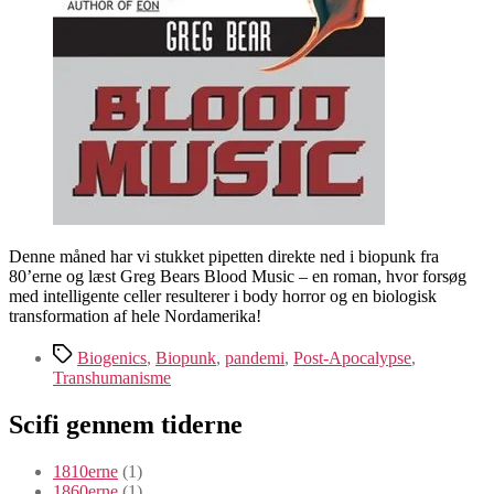
Denne måned har vi stukket pipetten direkte ned i biopunk fra
80’erne og læst Greg Bears Blood Music – en roman, hvor forsøg
med intelligente celler resulterer i body horror og en biologisk
transformation af hele Nordamerika!
Tags
Biogenics
,
Biopunk
,
pandemi
,
Post-Apocalypse
,
Transhumanisme
Scifi gennem tiderne
1810erne
(1)
1860erne
(1)