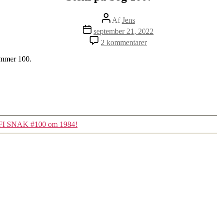
Indlægsforfatter
Af
Jens
Indlægsdato
september 21, 2022
til
2 kommentarer
Stem
på
ummer 100.
bog
100!
IFI SNAK #100 om 1984!