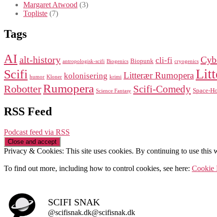
Margaret Atwood
(3)
Topliste
(7)
Tags
AI
alt-history
Cyb
cli-fi
Biopunk
antropologisk-scifi
Biogenics
cryogenics
Litt
Scifi
Litterær Rumopera
kolonisering
humor
Kloner
krimi
Rumopera
Robotter
Scifi-Comedy
Space-Ho
Science Fantasy
RSS Feed
Podcast feed via RSS
Privacy & Cookies: This site uses cookies. By continuing to use this w
To find out more, including how to control cookies, see here:
Cookie 
SCIFI SNAK
@scifisnak.dk@scifisnak.dk