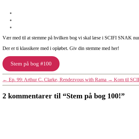
Vær med til at stemme på hvilken bog vi skal læse i SCIFI SNAK n
Der er ti klassikere med i opløbet. Giv din stemme med her!
Stem på bog #100
←
Ep. 99: Arthur C. Clarke, Rendezvous with Rama
→
Kom til SC
2 kommentarer til “Stem på bog 100!”
siger: