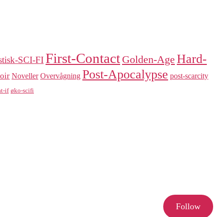
First-Contact
Hard-
Golden-Age
stisk-SCI-FI
Post-Apocalypse
oir
Noveller
Overvågning
post-scarcity
t-if
øko-scifi
Follow