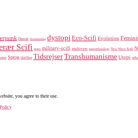
dystopi
Eco-Scifi
erpunk
Femini
Evolution
Dansk
dommedag
erær Scifi
military-scifi
N
multivers
mars
nanoteknologi
New Wave Scifi
Transhumanisme
Tidsrejser
Utopi
Sprog
rror
thriller
wha
ebsite, you agree to their use.
Policy