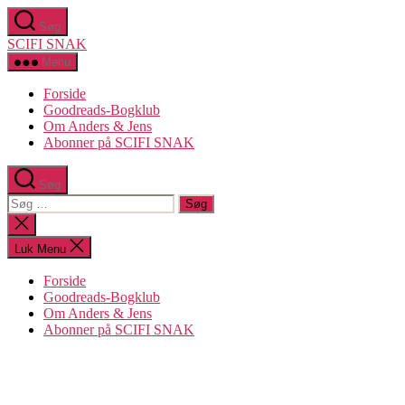
Spring
Søg
til
SCIFI SNAK
indholdet
Menu
Forside
Goodreads-Bogklub
Om Anders & Jens
Abonner på SCIFI SNAK
Søg
Søg
efter:
Luk
søgning
Luk Menu
Forside
Goodreads-Bogklub
Om Anders & Jens
Abonner på SCIFI SNAK