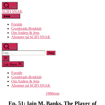
Spring
Søg
til
SCIFI SNAK
indholdet
Menu
Forside
Goodreads-Bogklub
Om Anders & Jens
Abonner på SCIFI SNAK
Søg
Søg
efter:
Luk
søgning
Luk Menu
Forside
Goodreads-Bogklub
Om Anders & Jens
Abonner på SCIFI SNAK
Kategorier
1980erne
Ep. 51: Iain M. Banks, The Player of