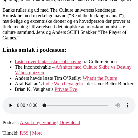
Banks ruller sig ud med The Culture universets kendetegn:
Rumskibe med mærkelige navne (“Read the fucking manual”);
mærkelige og excentriske droner og en hovedperson der prøver at
finde mening i tilværelsen i det utopiske anarko-kommunistiske
culture-samfund. Jens og Anders SCIFI Snakker “The Player of
Games.”
Links omtalt i podcasten:
Listen over fantastiske skibsnavne
fra Culture Serien
The Inconceivable –
Afsnittet med Culture Skibe vs Destiny
Våben quizzen
Anders havde læste Tim O’Reilly:
What’s the Future
Aral Balkan’s
Indie Web bevægelse
, der laver Better Blocker
Brian K. Vaughan’s
Private Eye
Podcast:
Afspil i nyt vindue
|
Download
Tilmeld:
RSS
|
More