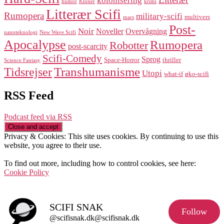
kolonisering
humor
Kloner
krimi
Litterær Scifi
Rumopera
military-scifi
multivers
mars
Post-
Noir
Noveller
Overvågning
nanoteknologi
New Wave Scifi
Apocalypse
Rumopera
Robotter
post-scarcity
Scifi-Comedy
Sprog
Space-Horror
thriller
Science Fantasy
Transhumanisme
Tidsrejser
Utopi
what-if
øko-scifi
RSS Feed
Podcast feed via RSS
Privacy & Cookies: This site uses cookies. By continuing to use this
website, you agree to their use.
To find out more, including how to control cookies, see here:
Cookie Policy
SCIFI SNAK
Follow
@scifisnak.dk@scifisnak.dk