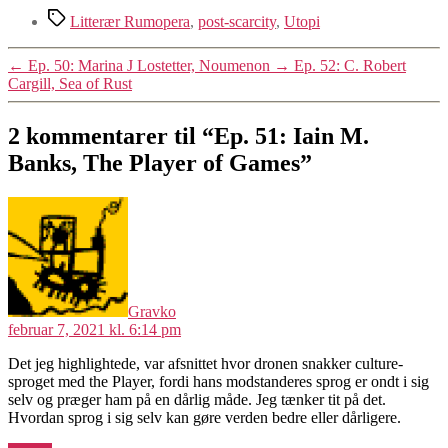
Tags
Litterær Rumopera
,
post-scarcity
,
Utopi
←
Ep. 50: Marina J Lostetter, Noumenon
→
Ep. 52: C. Robert
Cargill, Sea of Rust
2 kommentarer til “Ep. 51: Iain M.
Banks, The Player of Games”
siger:
Gravko
februar 7, 2021 kl. 6:14 pm
Det jeg highlightede, var afsnittet hvor dronen snakker culture-
sproget med the Player, fordi hans modstanderes sprog er ondt i sig
selv og præger ham på en dårlig måde. Jeg tænker tit på det.
Hvordan sprog i sig selv kan gøre verden bedre eller dårligere.