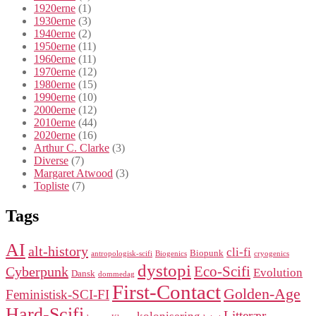
1920erne
(1)
1930erne
(3)
1940erne
(2)
1950erne
(11)
1960erne
(11)
1970erne
(12)
1980erne
(15)
1990erne
(10)
2000erne
(12)
2010erne
(44)
2020erne
(16)
Arthur C. Clarke
(3)
Diverse
(7)
Margaret Atwood
(3)
Topliste
(7)
Tags
AI
alt-history
cli-fi
Biopunk
antropologisk-scifi
Biogenics
cryogenics
dystopi
Eco-Scifi
Cyberpunk
Evolution
Dansk
dommedag
First-Contact
Golden-Age
Feministisk-SCI-FI
Hard-Scifi
Litterær