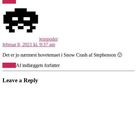
Besvar
siger:
jenspoder
februar 8, 2021 kl. 9:37 am
Det er jo nærmest hovetemaet i Snow Crash af Stephenson 🙂
Besvar
Af indlæggets forfatter
Leave a Reply