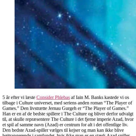
5 år efter vi læste
Consider Phlebas
af Iain M. Banks kastede vi os
tilbage i Culture universet, med seriens anden roman “The Player of
Games.” Den livstrætte Jernau Gurgeh er “The Player of Games.”
Han er en af de bedste spillere i The Culture og bliver derfor udvalgt
til, at skulle repræsentere The Culture i det fjerne imperie Azad, hvor
et spil af samme navn (Azad) er centrum for alt i det offentlige liv.
Den bedste Azad-spiller vælges til kejser og man kan ikke blive
højtrangerende i samfundet, hvis ikke man er en stærk Azad spiller.