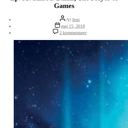
Games
Indlægsforfatter
Af
Jens
Indlægsdato
maj 15, 2018
til
2 kommentarer
Ep.
51:
Iain
M.
Banks,
The
Player
of
Games