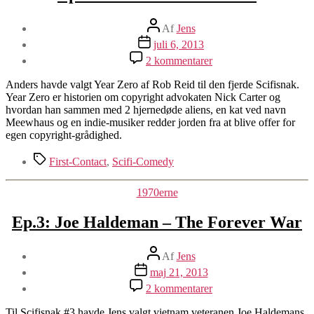
Indlægsforfatter
Af
Jens
Indlægsdato
juli 6, 2013
til
2 kommentarer
Ep.4:
Rob
Anders havde valgt Year Zero af Rob Reid til den fjerde Scifisnak.
Reid
Year Zero er historien om copyright advokaten Nick Carter og
–
hvordan han sammen med 2 hjernedøde aliens, en kat ved navn
Year
Meewhaus og en indie-musiker redder jorden fra at blive offer for
Zero
egen copyright-grådighed.
Tags
First-Contact
,
Scifi-Comedy
Kategorier
1970erne
Ep.3: Joe Haldeman – The Forever War
Indlægsforfatter
Af
Jens
Indlægsdato
maj 21, 2013
til
2 kommentarer
Ep.3:
Joe
Til Scifisnak #3 havde Jens valgt vietnam veteranen Joe Haldemans