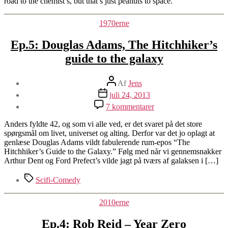
road to the chemist’s, but that’s just peanuts to space.
to
the
Kategorier
1970erne
universe
Ep.5: Douglas Adams, The Hitchhiker’s
guide to the galaxy
Indlægsforfatter
Af
Jens
Indlægsdato
juli 24, 2013
til
7 kommentarer
Ep.5:
Douglas
Anders fyldte 42, og som vi alle ved, er det svaret på det store
Adams,
spørgsmål om livet, universet og alting. Derfor var det jo oplagt at
The
genlæse Douglas Adams vildt fabulerende rum-epos “The
Hitchhiker’s
Hitchhiker’s Guide to the Galaxy.” Følg med når vi gennemsnakker
guide
Arthur Dent og Ford Prefect’s vilde jagt på tværs af galaksen i […]
to
the
Tags
Scifi-Comedy
galaxy
Kategorier
2010erne
Ep.4: Rob Reid – Year Zero