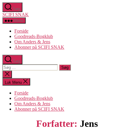
Spring
Søg
til
SCIFI SNAK
indholdet
Menu
Forside
Goodreads-Bogklub
Om Anders & Jens
Abonner på SCIFI SNAK
Søg
Søg
efter:
Luk
søgning
Luk Menu
Forside
Goodreads-Bogklub
Om Anders & Jens
Abonner på SCIFI SNAK
Forfatter:
Jens