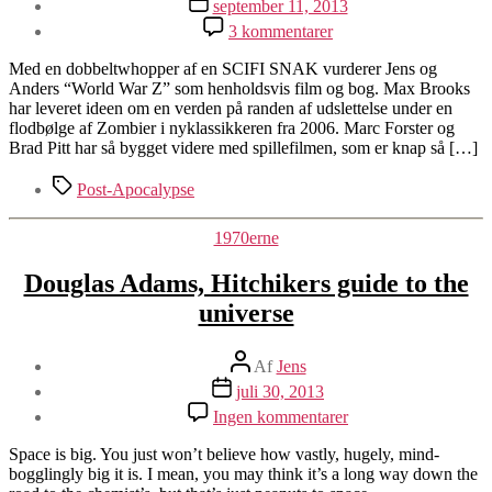
september 11, 2013
til
3 kommentarer
Ep.6:
Max
Med en dobbeltwhopper af en SCIFI SNAK vurderer Jens og
Brooks,
Anders “World War Z” som henholdsvis film og bog. Max Brooks
World
har leveret ideen om en verden på randen af udslettelse under en
War
flodbølge af Zombier i nyklassikkeren fra 2006. Marc Forster og
Z
Brad Pitt har så bygget videre med spillefilmen, som er knap så […]
Tags
Post-Apocalypse
Kategorier
1970erne
Douglas Adams, Hitchikers guide to the
universe
Indlægsforfatter
Af
Jens
Indlægsdato
juli 30, 2013
til
Ingen kommentarer
Douglas
Adams,
Space is big. You just won’t believe how vastly, hugely, mind-
Hitchikers
bogglingly big it is. I mean, you may think it’s a long way down the
guide