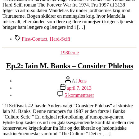
Haldeman
Hard Scifi roman The Forever War fra 1974. Fra 1997 til 3138
–
følger vi astro-soldaten Mandellas liv under jordboernes krig mod
The
Tauranerne. Bogen skildrer en meningsløs krig, hvor Mandella
Forever
mister alt, efterhånden som flere og flere rumrejser i krigens tjeneste
War
bringer ham længere og længere ind i […]
Tags
First-Contact
,
Hard-Scifi
Kategorier
1980erne
Ep.2: Iain M. Banks – Consider Phlebas
Indlægsforfatter
Af
Jens
Indlægsdato
april 7, 2013
til
5 kommentarer
Ep.2:
Iain
Til Scifisnak #2 havde Anders valgt “Consider Phlebas” af skotske
M.
Iain M. Banks. Denne rumopera fra 1987 er den første i Banks
Banks
“Culture Serie.” En original refortolkning af rumopera-genren.
–
Første bog kaster os ud i en galaksespændende konflikt mellem den
Consider
konservative krigerkultur fra Idir og det liberale og hedonistiske
Phlebas
maskine/menneske samfund “The Culture.” Det er […]