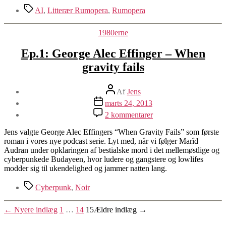
Tags
AI
,
Litterær Rumopera
,
Rumopera
Kategorier
1980erne
Ep.1: George Alec Effinger – When
gravity fails
Indlægsforfatter
Af
Jens
Indlægsdato
marts 24, 2013
til
2 kommentarer
Ep.1:
George
Jens valgte George Alec Effingers “When Gravity Fails” som første
Alec
roman i vores nye podcast serie. Lyt med, når vi følger Marîd
Effinger
Audran under opklaringen af bestialske mord i det mellemøstlige og
–
cyberpunkede Budayeen, hvor ludere og gangstere og lowlifes
When
modder sig til ukendelighed og jammer natten lang.
gravity
fails
Tags
Cyberpunk
,
Noir
Indlægsinddeling
←
Nyere
indlæg
1
…
14
15
Ældre
indlæg
→