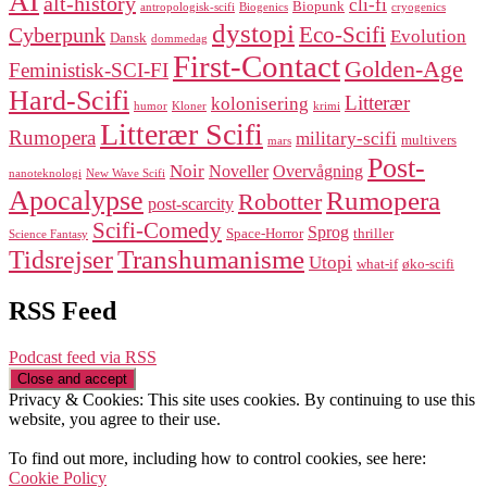
AI
alt-history
cli-fi
Biopunk
antropologisk-scifi
Biogenics
cryogenics
dystopi
Eco-Scifi
Cyberpunk
Evolution
Dansk
dommedag
First-Contact
Golden-Age
Feministisk-SCI-FI
Hard-Scifi
Litterær
kolonisering
humor
Kloner
krimi
Litterær Scifi
Rumopera
military-scifi
multivers
mars
Post-
Noir
Noveller
Overvågning
nanoteknologi
New Wave Scifi
Apocalypse
Rumopera
Robotter
post-scarcity
Scifi-Comedy
Sprog
Space-Horror
thriller
Science Fantasy
Transhumanisme
Tidsrejser
Utopi
what-if
øko-scifi
RSS Feed
Podcast feed via RSS
Privacy & Cookies: This site uses cookies. By continuing to use this
website, you agree to their use.
To find out more, including how to control cookies, see here:
Cookie Policy