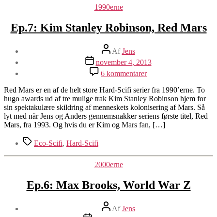
Kategorier
1990erne
Ep.7: Kim Stanley Robinson, Red Mars
Indlægsforfatter
Af
Jens
Indlægsdato
november 4, 2013
til
6 kommentarer
Ep.7:
Kim
Red Mars er en af de helt store Hard-Scifi serier fra 1990’erne. To
Stanley
hugo awards ud af tre mulige trak Kim Stanley Robinson hjem for
Robinson,
sin spektakulære skildring af menneskets kolonisering af Mars. Så
Red
lyt med når Jens og Anders gennemsnakker seriens første titel, Red
Mars
Mars, fra 1993. Og hvis du er Kim og Mars fan, […]
Tags
Eco-Scifi
,
Hard-Scifi
Kategorier
2000erne
Ep.6: Max Brooks, World War Z
Indlægsforfatter
Af
Jens
Indlægsdato